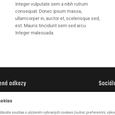
Integer vulputate sem a nibh rutrum
consequat. Donec ipsum massa,
ullamcorper in, auctor et, scelerisque sed,
est. Mauris tincidunt sem sed arcu.
Integer malesuada.
ené odkazy
Sociál
ookies
u
 dáváte souhlas s uložením vybraných cookies (nutné, preferenční, výko