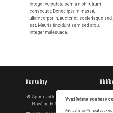
Integer vulputate sem a nibh rutrum
consequat. Donec ipsum massa,
ullamcorper in, auctor et, scelerisque sed,
est. Mauris tincidunt sem sed arcu.
Integer malesuada.
Kontakty
Oblíb
Sportovní klub
MMA
Využíváme soubory c
Nové sady 18, 602 00 Brno
Ju-jits
Karate
Kliknutím na Přijmout cookies