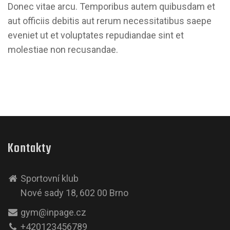
Donec vitae arcu. Temporibus autem quibusdam et
aut officiis debitis aut rerum necessitatibus saepe
eveniet ut et voluptates repudiandae sint et
molestiae non recusandae.
Kontakty
Sportovní klub
Nové sady 18, 602 00 Brno
gym@inpage.cz
+420123456789