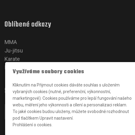
Oblíbené odkazy
MMA
Ju-jitsu
Karate
Kickbox
Využíváme soubory cookies
Kliknutím na Přijmout cookies dáváte souhlas s uložením
Sociální sítě
vybraných cookies (nutné, preferenční, výkonnostní,
marketingové). Cookies používáme pro lepší fungování našeho
webu, měření jeho výkonnosti a cílení a personalizaci reklam.
To jaké cookies budou uloženy, můžete svobodně rozhodnout
pod tlačítkem Upravit nastavení.
Prohlášení o cookies.