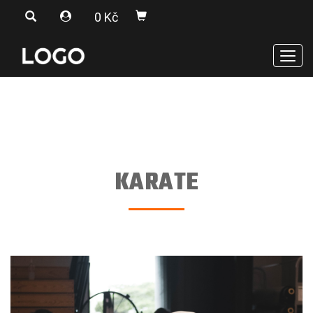
0 Kč
Men
KARATE