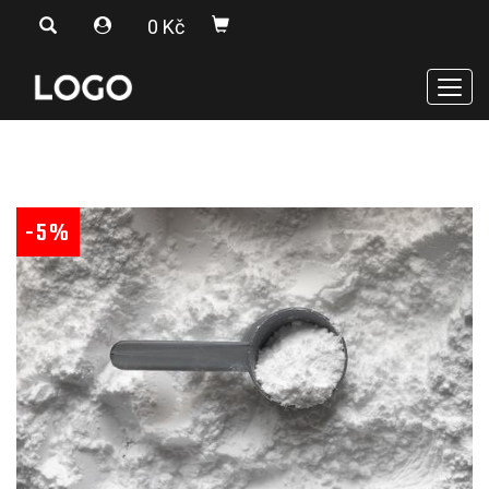
0 Kč
Men
-5%