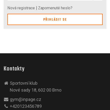
|
Nová registrace
Zapomenuté heslo?
PŘIHLÁSIT SE
Kontakty
Sportovní klub
Nové sady 18, 602 00 Brno
gym@inpage.cz
+420123456789